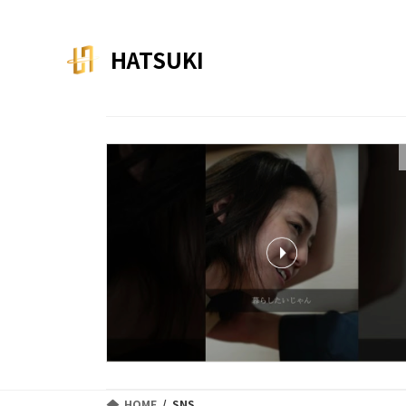
コ
ナ
ン
ビ
テ
ゲ
HATSUKI
ン
ー
ツ
シ
へ
ョ
ス
ン
キ
に
ッ
移
プ
動
HOME
SNS