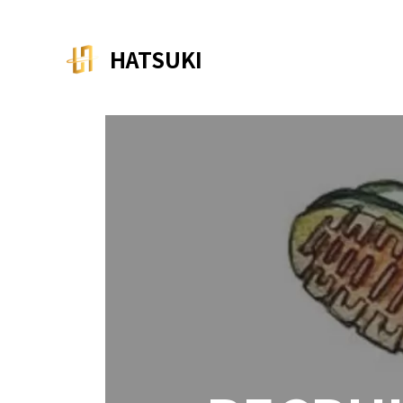
コ
ナ
ン
ビ
テ
ゲ
HATSUKI
ン
ー
ツ
シ
へ
ョ
ス
ン
キ
に
ッ
移
プ
動