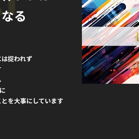
くなる
には捉われず
す
し
に
ことを大事にしています