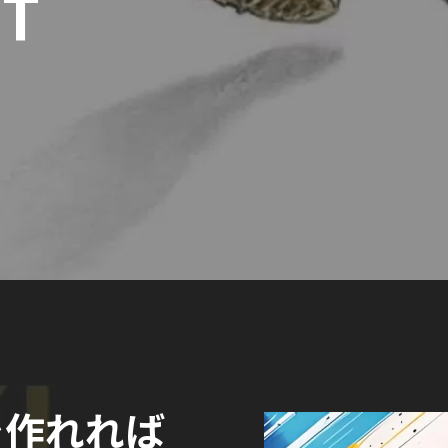
IT
を作れれば