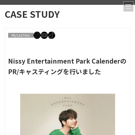
コ
ナ
CASE STUDY
ン
ビ
テ
ゲ
ン
ー
Instagram
YouTube
TikTok
ツ
シ
PR/CASTING
へ
ョ
ス
ン
キ
に
ッ
移
Nissy Entertainment Park Calenderの
プ
動
PR/キャスティングを行いました