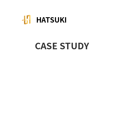
コ
ナ
ン
ビ
テ
ゲ
HATSUKI
ン
ー
ツ
シ
へ
ョ
CASE STUDY
ス
ン
キ
に
ッ
移
プ
動